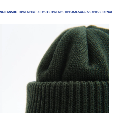
ING
JEANS
OUTERWEAR
TROUSERS
FOOTWEAR
SHIRTS
BAGS
ACCESSORIES
JOURNAL