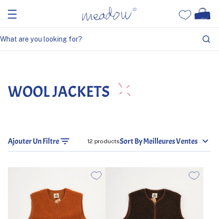
Home
Wool Jackets
WOOL JACKETS
Ajouter Un Filtre
Sort By Meilleures Ventes
12 products