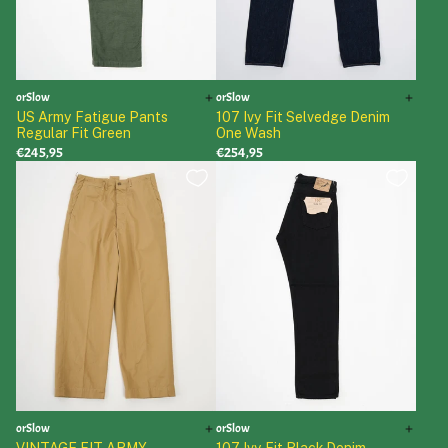
orSlow
orSlow
US Army Fatigue Pants
107 Ivy Fit Selvedge Denim
Regular Fit Green
One Wash
€245,95
€254,95
orSlow
orSlow
VINTAGE FIT ARMY
107 Ivy Fit Black Denim