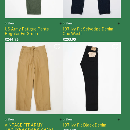
orSlow
orSlow
US Army Fatigue Pants
107 Ivy Fit Selvedge Denim
Regular Fit Green
One Wash
€244,95
€253,95
orSlow
orSlow
VINTAGE FIT ARMY
107 Ivy Fit Black Denim
TROUSERS DARK KHAKI