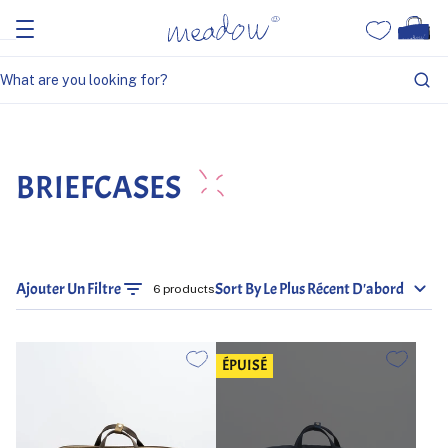
Home
Briefcases
BRIEFCASES
Ajouter Un Filtre
Sort By Le Plus Récent D'abord
6 products
ÉPUISÉ