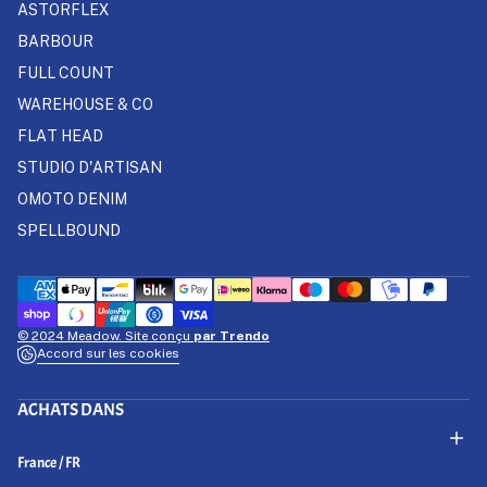
ASTORFLEX
BARBOUR
FULL COUNT
WAREHOUSE & CO
FLAT HEAD
STUDIO D'ARTISAN
OMOTO DENIM
SPELLBOUND
© 2024 Meadow. Site conçu
par Trendo
Accord sur les cookies
ACHATS DANS
Select Your Region:
France / FR