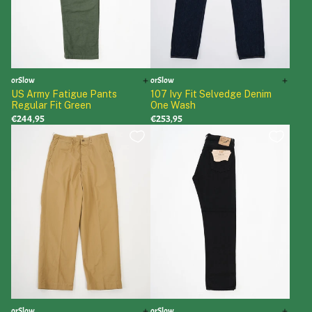
orSlow
orSlow
US Army Fatigue Pants
107 Ivy Fit Selvedge Denim
Regular Fit Green
One Wash
€244,95
€253,95
orSlow
orSlow