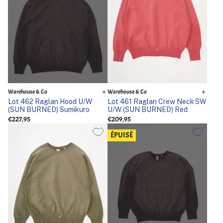
Warehouse & Co
Warehouse & Co
Lot 462 Raglan Hood U/W
Lot 461 Raglan Crew Neck SW
(SUN BURNED) Sumikuro
U/W (SUN BURNED) Red
€227,95
€209,95
ÉPUISÉ