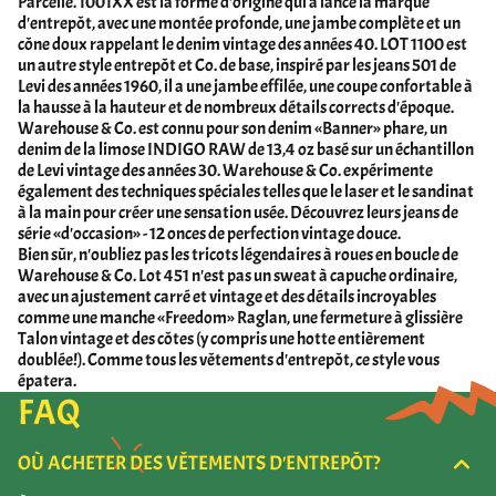
Parcelle. 1001XX est la forme d'origine qui a lancé la marque
d'entrepôt, avec une montée profonde, une jambe complète et un
cône doux rappelant le denim vintage des années 40. LOT 1100 est
un autre style entrepôt et Co. de base, inspiré par les jeans 501 de
Levi des années 1960, il a une jambe effilée, une coupe confortable à
la hausse à la hauteur et de nombreux détails corrects d'époque.
Warehouse & Co. est connu pour son denim «Banner» phare, un
denim de la limose INDIGO RAW de 13,4 oz basé sur un échantillon
de Levi vintage des années 30. Warehouse & Co. expérimente
également des techniques spéciales telles que le laser et le sandinat
à la main pour créer une sensation usée. Découvrez leurs jeans de
série «d'occasion» - 12 onces de perfection vintage douce.
Bien sûr, n'oubliez pas les tricots légendaires à roues en boucle de
Warehouse & Co. Lot 451 n'est pas un sweat à capuche ordinaire,
avec un ajustement carré et vintage et des détails incroyables
comme une manche «Freedom» Raglan, une fermeture à glissière
Talon vintage et des côtes (y compris une hotte entièrement
doublée!). Comme tous les vêtements d'entrepôt, ce style vous
épatera.
FAQ
OÙ ACHETER DES VÊTEMENTS D'ENTREPÔT?