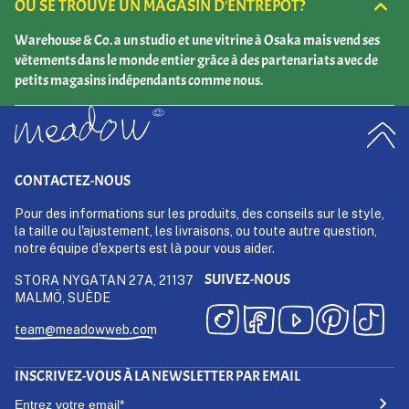
OÙ SE TROUVE UN MAGASIN D'ENTREPÔT?
Warehouse & Co. a un studio et une vitrine à Osaka mais vend ses
vêtements dans le monde entier grâce à des partenariats avec de
petits magasins indépendants comme nous.
CONTACTEZ-NOUS
Pour des informations sur les produits, des conseils sur le style,
la taille ou l'ajustement, les livraisons, ou toute autre question,
notre équipe d'experts est là pour vous aider.
SUIVEZ-NOUS
STORA NYGATAN 27A, 21137
MALMÖ, SUÈDE
team@meadowweb.com
INSCRIVEZ-VOUS À LA NEWSLETTER PAR EMAIL