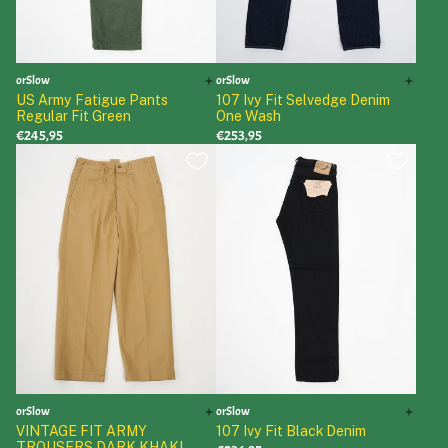
orSlow
orSlow
US Army Fatigue Pants
107 Ivy Fit Selvedge Denim
Regular Fit Green
One Wash
€245,95
€253,95
orSlow
orSlow
VINTAGE FIT ARMY
107 Ivy Fit Black Denim
TROUSERS DARK KHAKI