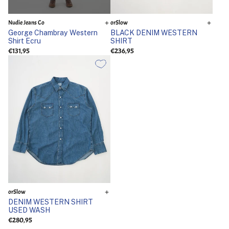
Nudie Jeans Co
orSlow
George Chambray Western
BLACK DENIM WESTERN
Shirt Ecru
SHIRT
€131,95
€236,95
orSlow
DENIM WESTERN SHIRT
USED WASH
€280,95