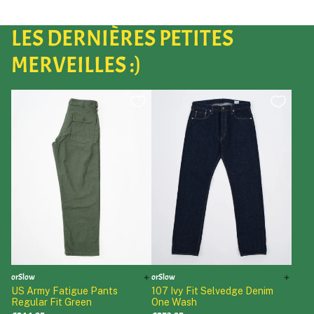
LES DERNIÈRES PETITES
MERVEILLES :)
orSlow
orSlow
US Army Fatigue Pants
107 Ivy Fit Selvedge Denim
Regular Fit Green
One Wash