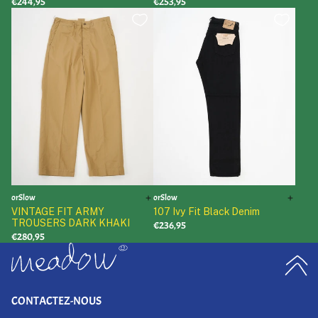
€244,95
€253,95
orSlow
orSlow
VINTAGE FIT ARMY
107 Ivy Fit Black Denim
TROUSERS DARK KHAKI
€236,95
€280,95
CONTACTEZ-NOUS