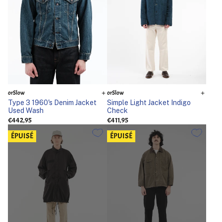
orSlow
orSlow
Type 3 1960's Denim Jacket
Simple Light Jacket Indigo
Used Wash
Check
€442,95
€411,95
ÉPUISÉ
ÉPUISÉ