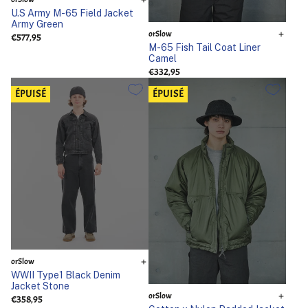
U.S Army M-65 Field Jacket
Army Green
orSlow
€577,95
M-65 Fish Tail Coat Liner
Camel
€332,95
ÉPUISÉ
ÉPUISÉ
orSlow
WWII Type1 Black Denim
Jacket Stone
orSlow
€358,95