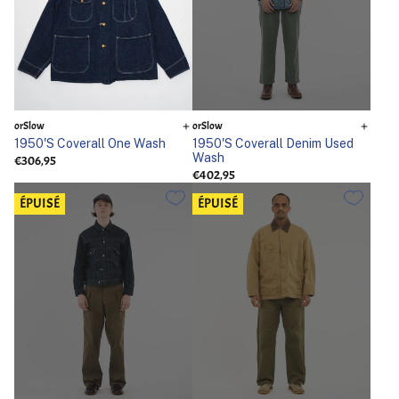
orSlow
orSlow
1950'S Coverall One Wash
1950'S Coverall Denim Used
Wash
€306,95
€402,95
ÉPUISÉ
ÉPUISÉ