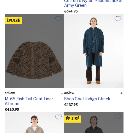
Cotton x Nylon Padded Jacket
Army Green
€674,95
ÉPUISÉ
orSlow
orSlow
M-65 Fish Tail Coat Liner
Shop Coat Indigo Check
African
€437,95
€420,95
ÉPUISÉ