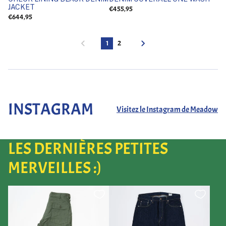
JACKET
€455,95
€644,95
1
2
INSTAGRAM
Visitez le Instagram de Meadow
LES DERNIÈRES PETITES
MERVEILLES :)