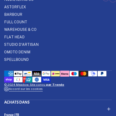
ASTORFLEX
BARBOUR
FULL COUNT
WAREHOUSE & CO
FLAT HEAD
STUDIO D'ARTISAN
OMOTO DENIM
SPELLBOUND
© 2024 Meadow. Site conçu
par Trendo
Accord sur les cookies
ACHATS DANS
Select Your Region:
France / FR