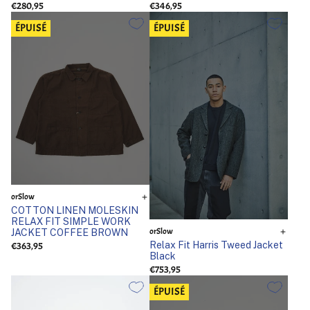
€280,95
€346,95
ÉPUISÉ
ÉPUISÉ
orSlow
COTTON LINEN MOLESKIN
RELAX FIT SIMPLE WORK
orSlow
JACKET COFFEE BROWN
Relax Fit Harris Tweed Jacket
€363,95
Black
€753,95
ÉPUISÉ