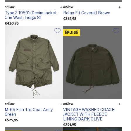
orSlow
orSlow
Type 2 1950's Denim Jacket
Relax Fit Coverall Brown
One Wash Indigo 81
€367,95
€420,95
ÉPUISÉ
orSlow
orSlow
M-65 Fish Tail Coat Army
VINTAGE WASHED COACH
Green
JACKET WITH FLEECE
LINING DARK OLIVE
€525,95
€591,95