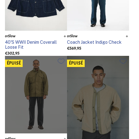
orSlow
orSlow
40'S WWII Denim Coverall
Coach Jacket Indigo Check
Loose Fit
€569,95
€302,95
ÉPUISÉ
ÉPUISÉ
orSlow