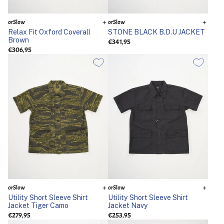
orSlow
orSlow
Relax Fit Oxford Coverall
STONE BLACK B.D.U JACKET
Brown
€341,95
€306,95
orSlow
orSlow
Utility Short Sleeve Shirt
Utility Short Sleeve Shirt
Jacket Tiger Camo
Jacket Navy
€279,95
€253,95