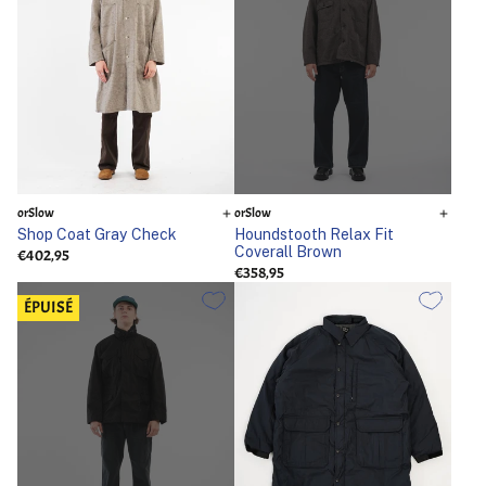
orSlow
orSlow
Shop Coat Gray Check
Houndstooth Relax Fit
Coverall Brown
€402,95
€358,95
ÉPUISÉ