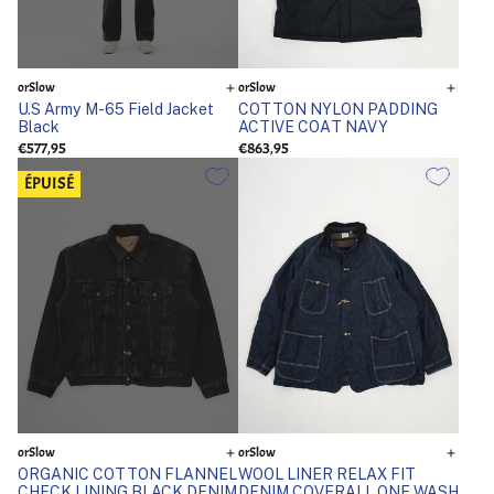
orSlow
orSlow
U.S Army M-65 Field Jacket
COTTON NYLON PADDING
Black
ACTIVE COAT NAVY
€577,95
€863,95
ÉPUISÉ
orSlow
orSlow
ORGANIC COTTON FLANNEL
WOOL LINER RELAX FIT
CHECK LINING BLACK DENIM
DENIM COVERALL ONE WASH