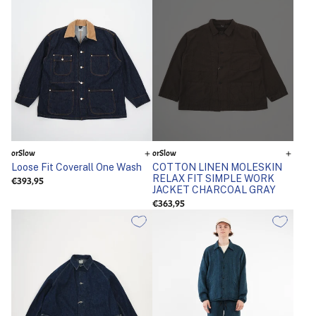
orSlow
orSlow
Loose Fit Coverall One Wash
COTTON LINEN MOLESKIN
RELAX FIT SIMPLE WORK
€393,95
JACKET CHARCOAL GRAY
€363,95