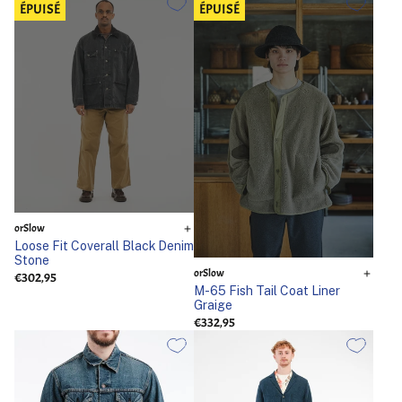
ÉPUISÉ
ÉPUISÉ
orSlow
Loose Fit Coverall Black Denim
Stone
orSlow
€302,95
M-65 Fish Tail Coat Liner
Graige
€332,95