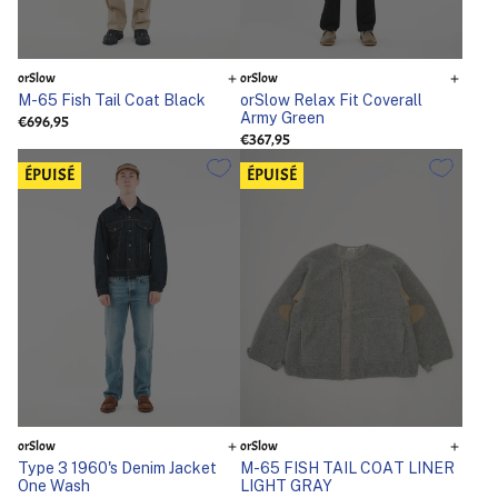
orSlow
orSlow
M-65 Fish Tail Coat Black
orSlow Relax Fit Coverall
Army Green
€696,95
€367,95
ÉPUISÉ
ÉPUISÉ
orSlow
orSlow
Type 3 1960's Denim Jacket
M-65 FISH TAIL COAT LINER
One Wash
LIGHT GRAY