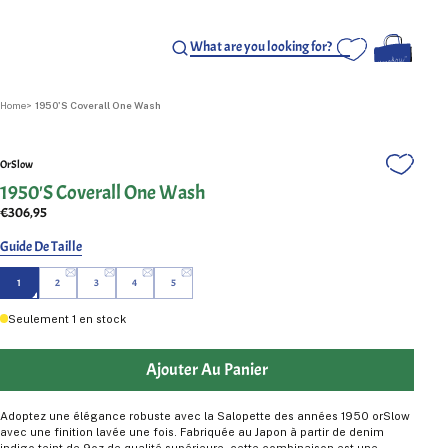
Home
1950'S Coverall One Wash
OrSlow
1950'S Coverall One Wash
€306,95
Guide De Taille
1
2
3
4
5
Seulement
1
en stock
Ajouter Au Panier
Adoptez une élégance robuste avec la Salopette des années 1950 orSlow
avec une finition lavée une fois. Fabriquée au Japon à partir de denim
indigo teint de 9oz de qualité supérieure, cette combinaison est une