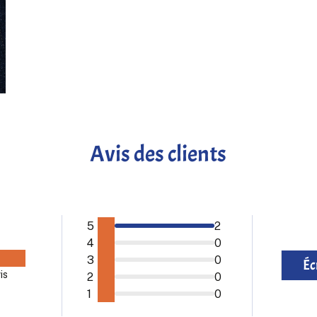
Avis des clients
5
2
4
0
3
0
Éc
is
2
0
1
0