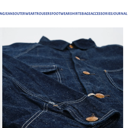
ING
JEANS
OUTERWEAR
TROUSERS
FOOTWEAR
SHIRTS
BAGS
ACCESSORIES
JOURNAL