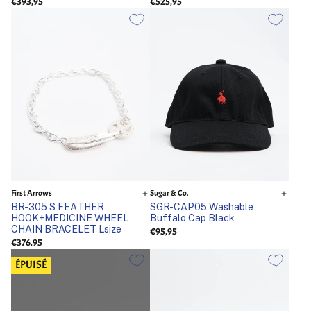
€393,95
€525,95
First Arrows
Sugar & Co.
BR-305 S FEATHER
SGR-CAP05 Washable
HOOK+MEDICINE WHEEL
Buffalo Cap Black
CHAIN BRACELET Lsize
€95,95
€376,95
ÉPUISÉ