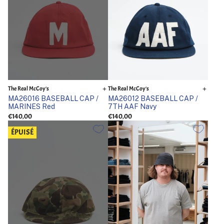
The Real McCoy's
The Real McCoy's
MA26016 BASEBALL CAP /
MA26012 BASEBALL CAP /
MARINES Red
7TH AAF Navy
€140,00
€140,00
ÉPUISÉ