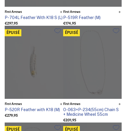
First Arrows
First Arrows
P-704L Feather With K18 S (L)
P-519R Feather (M)
€297,95
€174,95
ÉPUISÉ
ÉPUISÉ
First Arrows
First Arrows
P-520R Feather with K18 (M)
O-063+P-234(55cm) Chain S
+ Medicine Wheel 55cm
€279,95
€201,95
ÉPUISÉ
ÉPUISÉ