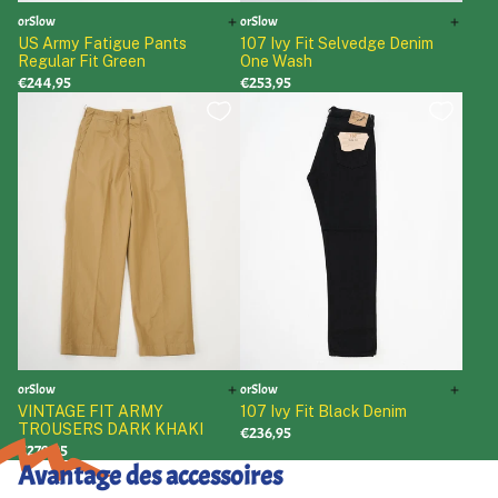
orSlow
orSlow
US Army Fatigue Pants
107 Ivy Fit Selvedge Denim
Regular Fit Green
One Wash
€244,95
€253,95
orSlow
orSlow
VINTAGE FIT ARMY
107 Ivy Fit Black Denim
TROUSERS DARK KHAKI
€236,95
€279,95
Avantage des accessoires