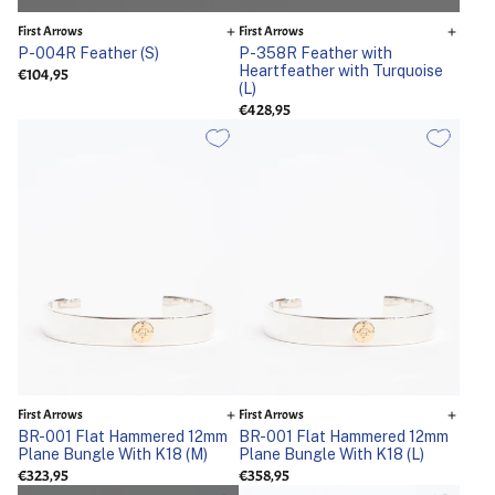
First Arrows
First Arrows
P-004R Feather (S)
P-358R Feather with
Heartfeather with Turquoise
€104,95
(L)
€428,95
First Arrows
First Arrows
BR-001 Flat Hammered 12mm
BR-001 Flat Hammered 12mm
Plane Bungle With K18 (M)
Plane Bungle With K18 (L)
€323,95
€358,95