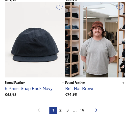
Found Feather
Found Feather
5 Panel Snap Back Navy
Bell Hat Brown
€65,95
€74,95
1
2
3
…
14