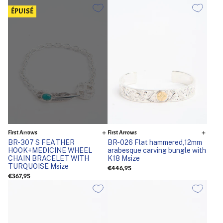
ÉPUISÉ
First Arrows
First Arrows
BR-307 S FEATHER
BR-026 Flat hammered,12mm
HOOK+MEDICINE WHEEL
arabesque carving bungle with
CHAIN BRACELET WITH
K18 Msize
TURQUOISE Msize
€446,95
€367,95