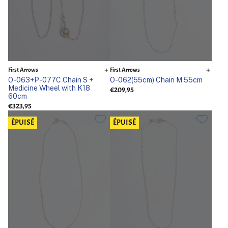
First Arrows
First Arrows
O-063+P-077C Chain S +
O-062(55cm) Chain M 55cm
Medicine Wheel with K18
€209,95
60cm
€323,95
ÉPUISÉ
ÉPUISÉ