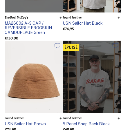
The Real McCoy's
Found Feather
MA26002 A-3 CAP /
USN Sailor Hat Black
REVERSIBLE FROGSKIN
€74,95
CAMOUFLAGE Green
€130,00
ÉPUISÉ
Found Feather
Found Feather
USN Sailor Hat Brown
5 Panel Snap Back Black
€74,95
€65,95