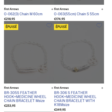
First Arrows
First Arrows
O-062(3) Chain M 60cm
O-063(55cm) Chain S 55cm
€218,95
€174,95
ÉPUISÉ
ÉPUISÉ
First Arrows
First Arrows
BR-305S FEATHER
BR-306 S FEATHER
HOOK+MEDICINE WHEEL
HOOK+MEDICINE WHEEL
CHAIN BRACELET Msize
CHAIN BRACELET WITH
K18Msize
€253,95
€349,95