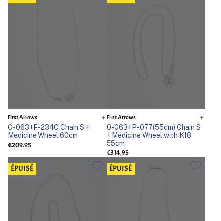
First Arrows
First Arrows
O-063+P-234C Chain S +
O-063+P-077(55cm) Chain S
Medicine Wheel 60cm
+ Medicine Wheel with K18
55cm
€209,95
€314,95
ÉPUISÉ
ÉPUISÉ