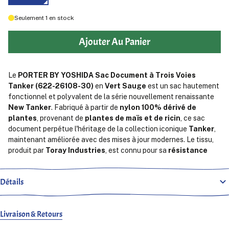
Seulement
1
en stock
Ajouter Au Panier
Le
PORTER BY YOSHIDA Sac Document à Trois Voies
Tanker (622-26108-30)
en
Vert Sauge
est un sac hautement
fonctionnel et polyvalent de la série nouvellement renaissante
New Tanker
. Fabriqué à partir de
nylon 100% dérivé de
plantes
, provenant de
plantes de maïs et de ricin
, ce sac
document perpétue l'héritage de la collection iconique
Tanker
,
maintenant améliorée avec des mises à jour modernes. Le tissu,
produit par
Toray Industries
, est connu pour sa
résistance
exceptionnelle, sa
souplesse
et son éclat
lumineux
, tout en
étant respectueux de l'environnement.
Détails
Conçu pour être porté de
trois manières
, ce sac document
offre une polyvalence, puisqu'il peut être utilisé comme un
sac à
épaule
, un
porte-documents
, ou un
sac à main
ce qui le rend
Livraison & Retours
parfait pour les professionnels en déplacement. Les