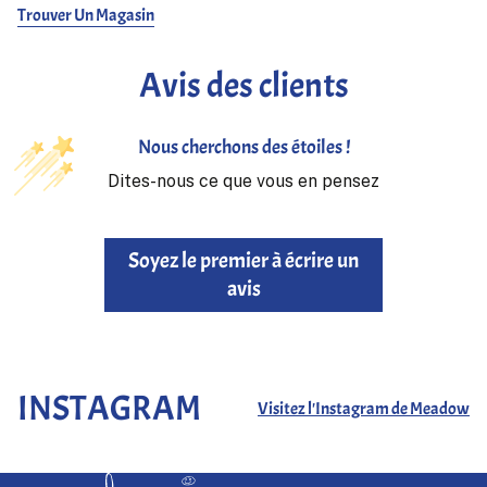
chemises, des sweat-shirts ou des vestes légères sans ajouter
Trouver Un Magasin
de volume inutile. Fidèle à l’approche de orSlow, le gilet met
l’accent sur la praticité, le confort et un design sobre plutôt que
Avis des clients
sur des détails excessifs.
Qu’il soit porté pour des raisons pratiques ou comme couche
supplémentaire apportant de la texture à une tenue, le Utility
Nous cherchons des étoiles !
Vest offre une fonctionnalité quotidienne avec une esthétique
Dites-nous ce que vous en pensez
militaire intemporelle.
Soyez le premier à écrire un
avis
INSTAGRAM
Visitez l'Instagram de Meadow