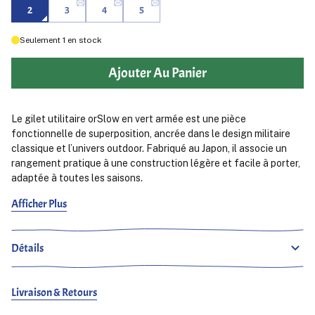
2
3
4
5
Seulement
1
en stock
Ajouter Au Panier
Le gilet utilitaire orSlow en vert armée est une pièce
fonctionnelle de superposition, ancrée dans le design militaire
classique et l’univers outdoor. Fabriqué au Japon, il associe un
rangement pratique à une construction légère et facile à porter,
adaptée à toutes les saisons.
Afficher Plus
Conçu dans un esprit utilitaire, le gilet est doté de multiples
poches frontales pour transporter les essentiels du quotidien
tout en conservant une silhouette nette et équilibrée. La couleur
Détails
vert armée renforce son inspiration militaire, lui donnant une
allure robuste mais polyvalente qui s’accorde naturellement
avec du denim, des pantalons fatigue ou des basiques simples.
Livraison & Retours
Sa construction légère le rend idéal à superposer sur des