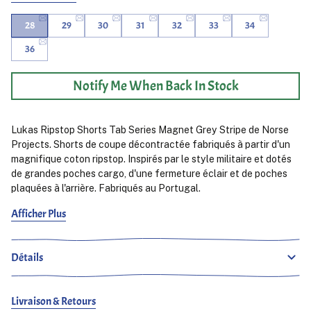
28
29
30
31
32
33
34
36
Notify Me When Back In Stock
Lukas Ripstop Shorts Tab Series Magnet Grey Stripe de Norse
Projects. Shorts de coupe décontractée fabriqués à partir d'un
magnifique coton ripstop. Inspirés par le style militaire et dotés
de grandes poches cargo, d'une fermeture éclair et de poches
plaquées à l'arrière. Fabriqués au Portugal.
Afficher Plus
Ludjero mesure 179 cm, de constitution mince et porte une taille
28.
Détails
Livraison & Retours