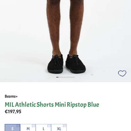
Beams+
MIL Athletic Shorts Mini Ripstop Blue
€197,95
S
M
L
XL