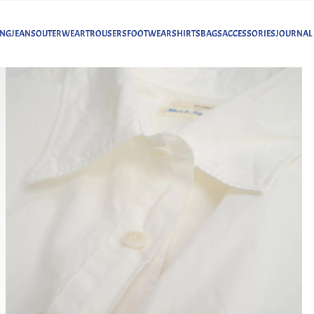
ING
JEANS
OUTERWEAR
TROUSERS
FOOTWEAR
SHIRTS
BAGS
ACCESSORIES
JOURNAL