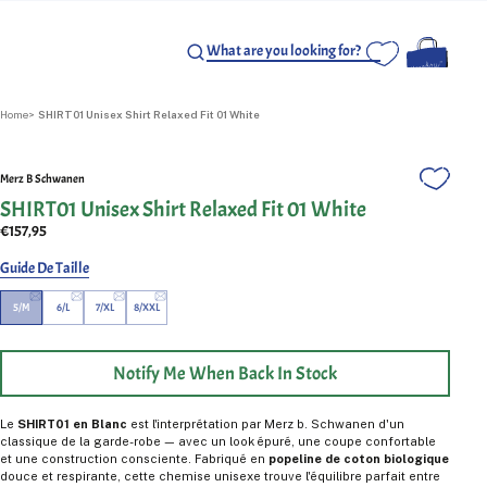
Home
SHIRT01 Unisex Shirt Relaxed Fit 01 White
Merz B Schwanen
SHIRT01 Unisex Shirt Relaxed Fit 01 White
€157,95
Guide De Taille
5/M
6/L
7/XL
8/XXL
Notify Me When Back In Stock
Le
SHIRT01 en Blanc
est l'interprétation par Merz b. Schwanen d'un
classique de la garde-robe — avec un look épuré, une coupe confortable
et une construction consciente. Fabriqué en
popeline de coton biologique
douce et respirante, cette chemise unisexe trouve l'équilibre parfait entre