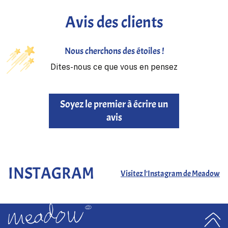
décontractée ou formelle. Les poches avant et latérales à
ouverture rapide
peuvent être facilement accessibles d'un
Avis des clients
simple tirage de doigt, offrant une commodité ajoutée.
Ce
Senses Shoulder Pack
présente un nouveau design de sac
Nous cherchons des étoiles !
à épaule qui peut également être porté comme un sac banane.
En ajustant la longueur de la sangle reliée aux anneaux en D,
Dites-nous ce que vous en pensez
vous pouvez le porter en diagonale comme un sac banane. C'est
la taille parfaite pour transporter vos essentiels lorsque vous
sortez, et c'est également excellent comme sac secondaire pour
Soyez le premier à écrire un
les voyages.
avis
INSTAGRAM
Visitez l'Instagram de Meadow