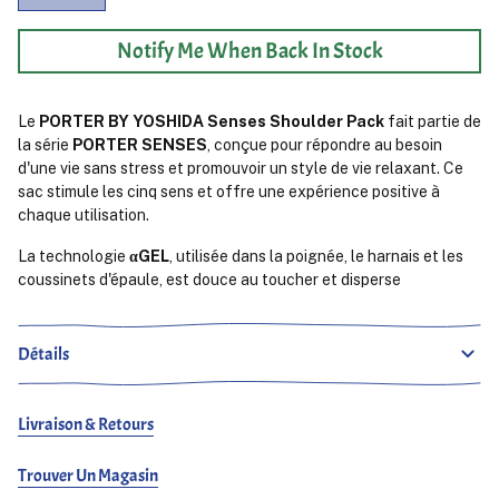
Notify Me When Back In Stock
Le
PORTER BY YOSHIDA Senses Shoulder Pack
fait partie de
la série
PORTER SENSES
, conçue pour répondre au besoin
d'une vie sans stress et promouvoir un style de vie relaxant. Ce
sac stimule les cinq sens et offre une expérience positive à
chaque utilisation.
La technologie
αGEL
, utilisée dans la poignée, le harnais et les
coussinets d'épaule, est douce au toucher et disperse
efficacement la pression exercée par le poids, réduisant la
fatigue et le stress. De plus, le sac contient des sachets remplis
de plus de 10 fragrances naturellement dérivées, avec le bois de
Détails
santal comme ingrédient principal, créées par
Koroho Shoeido
à Kyoto. Ces fragrances procurent un effet apaisant et calmant
à chaque secousse.
Livraison & Retours
Le sac se présente dans une élégante couleur noir mat profond,
Trouver Un Magasin
le rendant polyvalent pour toute tenue, qu'elle soit