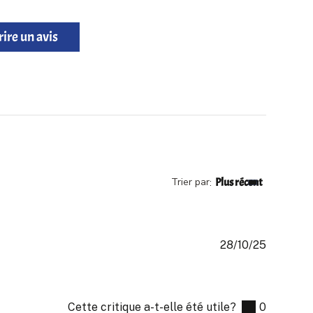
rire un avis
Trier par
Plus récent
:
28/10/25
Date
de
publicati
Cette critique a-t-elle été utile?
0