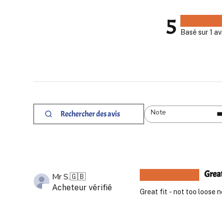
5
Basé sur 1 av
Note
Rechercher
Toutes les évaluations
des
avis
Great
Mr S.
🇬🇧
Acheteur vérifié
Great fit - not too loose 