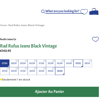
Home
Rad Rufus Jeans Black Vintage
Nudie Jeans Co
Rad Rufus Jeans Black Vintage
€140,95
27/30
28/30
29/30
30/30
31/30
32/30
33/30
34/30
27/32
28/32
29/32
30/32
31/32
32/32
33/32
34/32
36/32
Seulement
1
en stock
Ajouter Au Panier