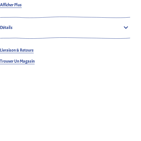
Rad Rufus Jeans Noir
Vintage de Nudie Jeans CO. Une nouvelle coupe de
Afficher Plus
Nudie, le Rad Rufus taillé dans un magnifique denim de coton biologique
lavé. Coupe régulière avec une taille haute, jambe droite, ouverture de
jambe régulière et braguette à boutons. Fabriqué en Italie.
Détails
Livraison & Retours
Trouver Un Magasin