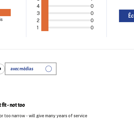
4
0
3
0
Éc
is
2
0
1
0
avec médias
 fit - not too
nor too narrow - will give many years of service