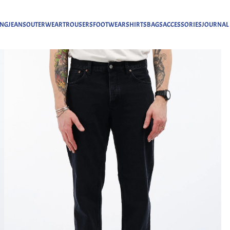
ING
JEANS
OUTERWEAR
TROUSERS
FOOTWEAR
SHIRTS
BAGS
ACCESSORIES
JOURNAL