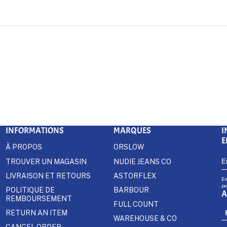
INFORMATIONS
MARQUES
I
E
À PROPOS
ORSLOW
TROUVER UN MAGASIN
NUDIE JEANS CO
LIVRAISON ET RETOURS
ASTORFLEX
En
po
POLITIQUE DE
BARBOUR
A
REMBOURSEMENT
FULL COUNT
RETURN AN ITEM
WAREHOUSE & CO
CANCEL ORDER