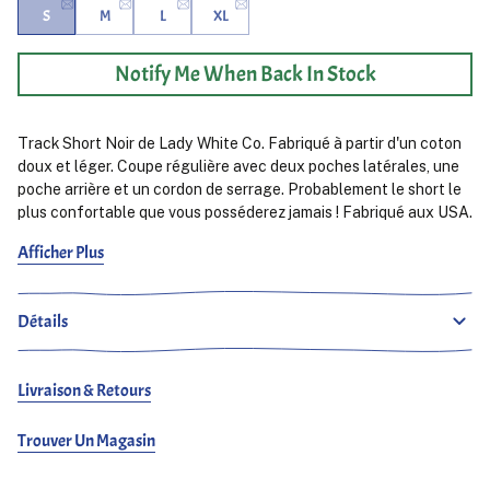
S
M
L
XL
Notify Me When Back In Stock
Track Short Noir de Lady White Co. Fabriqué à partir d'un coton
doux et léger. Coupe régulière avec deux poches latérales, une
poche arrière et un cordon de serrage. Probablement le short le
plus confortable que vous posséderez jamais ! Fabriqué aux USA.
Afficher Plus
Ludjero mesure 179 cm, de constitution mince et porte du Small.
Détails
Livraison & Retours
Trouver Un Magasin