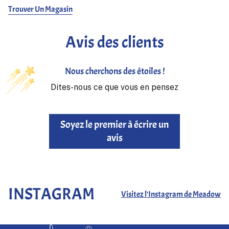
tandis que les
cinq poches
fournissent un style pratique. Finis
Trouver Un Magasin
avec un
lavage unique
, ces pantalons offrent une sensation
douce et pré-vieillie et sont prêts à être portés immédiatement.
Avis des clients
Nous cherchons des étoiles !
Dites-nous ce que vous en pensez
Soyez le premier à écrire un
avis
INSTAGRAM
Visitez l'Instagram de Meadow