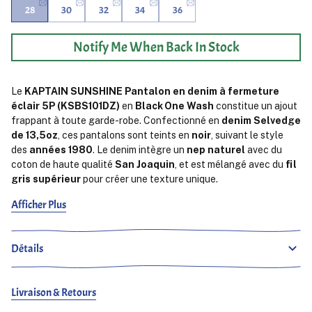
28
30
32
34
36
Notify Me When Back In Stock
Le
KAPTAIN SUNSHINE Pantalon en denim à fermeture
éclair 5P (KSBS101DZ)
en
Black One Wash
constitue un ajout
frappant à toute garde-robe. Confectionné en
denim Selvedge
de 13,5oz
, ces pantalons sont teints en
noir
, suivant le style
des
années 1980
. Le denim intègre un
nep naturel
avec du
coton de haute qualité
San Joaquin
, et est mélangé avec du
fil
gris supérieur
pour créer une texture unique.
Afficher Plus
Le tissu est tissé sur une vieille machine avec une
faible
tension
, résultant en une
texture profonde et inégale
qui
donne à ces pantalons un véritable look vintage. Avec le temps,
Détails
le denim devient plus riche et plus profond en teinte,
développant une belle patine à chaque lavage. Conçu avec une
coupe
décontractée
et un style
large et fuselé de la côte
Livraison & Retours
Est
, ces pantalons offrent une silhouette confortable mais
structurée. La
fermeture éclair
ajoute une touche moderne,