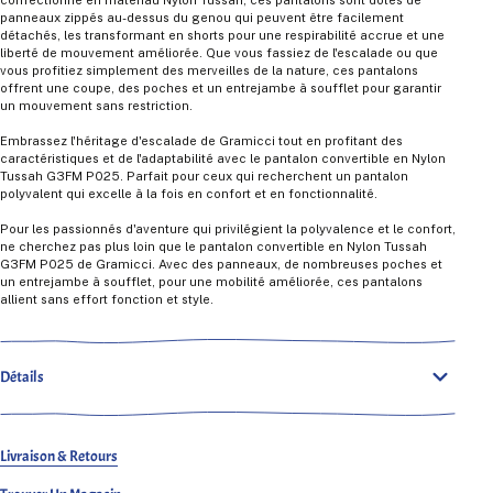
panneaux zippés au-dessus du genou qui peuvent être facilement
détachés, les transformant en shorts pour une respirabilité accrue et une
liberté de mouvement améliorée. Que vous fassiez de l'escalade ou que
vous profitiez simplement des merveilles de la nature, ces pantalons
offrent une coupe, des poches et un entrejambe à soufflet pour garantir
un mouvement sans restriction.
Embrassez l'héritage d'escalade de Gramicci tout en profitant des
caractéristiques et de l'adaptabilité avec le pantalon convertible en Nylon
Tussah G3FM P025. Parfait pour ceux qui recherchent un pantalon
polyvalent qui excelle à la fois en confort et en fonctionnalité.
Pour les passionnés d'aventure qui privilégient la polyvalence et le confort,
ne cherchez pas plus loin que le pantalon convertible en Nylon Tussah
G3FM P025 de Gramicci. Avec des panneaux, de nombreuses poches et
un entrejambe à soufflet, pour une mobilité améliorée, ces pantalons
allient sans effort fonction et style.
Détails
Livraison & Retours