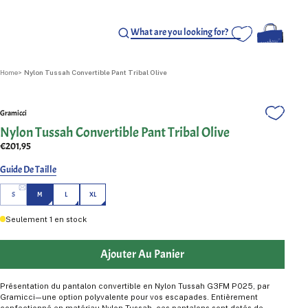
Home
Nylon Tussah Convertible Pant Tribal Olive
Gramicci
Nylon Tussah Convertible Pant Tribal Olive
€201,95
Guide De Taille
S
M
L
XL
Seulement
1
en stock
Ajouter Au Panier
Présentation du pantalon convertible en Nylon Tussah G3FM P025, par
Gramicci—une option polyvalente pour vos escapades. Entièrement
confectionné en matériau Nylon Tussah, ces pantalons sont dotés de