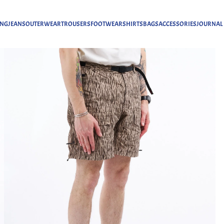
ING
JEANS
OUTERWEAR
TROUSERS
FOOTWEAR
SHIRTS
BAGS
ACCESSORIES
JOURNAL