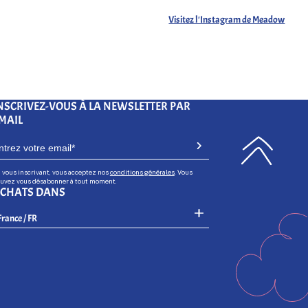
Visitez l'Instagram de Meadow
NSCRIVEZ-VOUS À LA NEWSLETTER PAR
MAIL
 vous inscrivant, vous acceptez nos
conditions générales
. Vous
uvez vous désabonner à tout moment.
CHATS DANS
Select Your Region:
France / FR