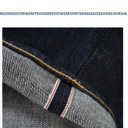
ING
JEANS
OUTERWEAR
TROUSERS
FOOTWEAR
SHIRTS
BAGS
ACCESSORIES
JOURNAL