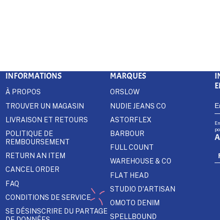
INFORMATIONS
MARQUES
I
E
À PROPOS
ORSLOW
TROUVER UN MAGASIN
NUDIE JEANS CO
LIVRAISON ET RETOURS
ASTORFLEX
En
po
POLITIQUE DE
BARBOUR
A
REMBOURSEMENT
FULL COUNT
RETURN AN ITEM
WAREHOUSE & CO
CANCEL ORDER
FLAT HEAD
FAQ
STUDIO D'ARTISAN
CONDITIONS DE SERVICE
OMOTO DENIM
SE DÉSINSCRIRE DU PARTAGE
SPELLBOUND
DE DONNÉES