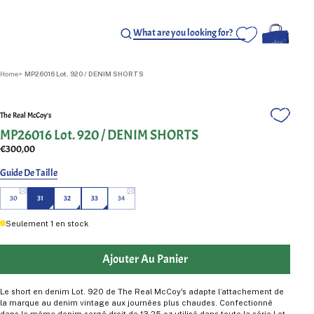
Home
MP26016 Lot. 920 / DENIM SHORTS
The Real McCoy's
MP26016 Lot. 920 / DENIM SHORTS
€300,00
Guide De Taille
30
31
32
33
34
Seulement
1
en stock
Ajouter Au Panier
Le short en denim Lot. 920 de The Real McCoy's adapte l’attachement de
la marque au denim vintage aux journées plus chaudes. Confectionné
dans le même denim sergé droit de 13,25 oz utilisé dans toute la série Lot.