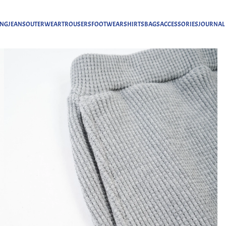
ING
JEANS
OUTERWEAR
TROUSERS
FOOTWEAR
SHIRTS
BAGS
ACCESSORIES
JOURNAL