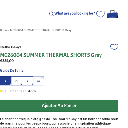
Home
MC26004 SUMMER THERMAL SHORTS Gray
The Real McCoy's
MC26004 SUMMER THERMAL SHORTS Gray
€225,00
Guide De Taille
S
M
L
XL
Seulement
1
en stock
Ajouter Au Panier
Le short thermique d’été gris de The Real McCoy est un indispensable haut
de gamme pour les beaux jours, qui associe une inspiration athlétique
vintage au savoir-faire japonais sans compromis de la marque.