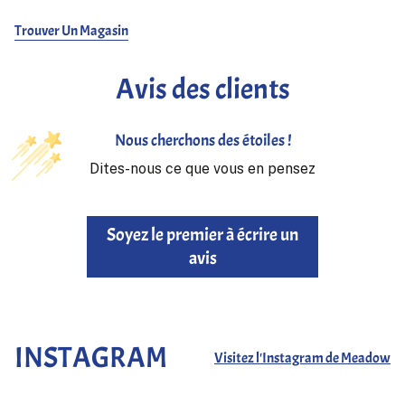
Doté d’une intemporelle nuance gris chiné, ce pantalon présente
une silhouette droite et décontractée ainsi qu’une taille
Trouver Un Magasin
élastiquée pour un ajustement facile et confortable. Son design
sobre le rend idéal pour se détendre, voyager ou être associé à
Avis des clients
un T-shirt, un sweat-shirt ou une maille légère pour une tenue
décontractée au quotidien.
Entièrement assemblé avec du fil à coudre en coton, chaque
Nous cherchons des étoiles !
détail reflète l’engagement de The Real McCoy's envers les
Dites-nous ce que vous en pensez
méthodes de fabrication traditionnelles et des vêtements
conçus pour se bonifier au fil des années de port régulier.
Soyez le premier à écrire un
avis
INSTAGRAM
Visitez l'Instagram de Meadow