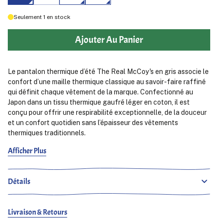
Seulement
1
en stock
Ajouter Au Panier
Le pantalon thermique d’été The Real McCoy's en gris associe le
confort d’une maille thermique classique au savoir-faire raffiné
qui définit chaque vêtement de la marque. Confectionné au
Japon dans un tissu thermique gaufré léger en coton, il est
conçu pour offrir une respirabilité exceptionnelle, de la douceur
et un confort quotidien sans l’épaisseur des vêtements
thermiques traditionnels.
Afficher Plus
La construction distinctive en maille gaufrée crée une
circulation naturelle de l’air tout en offrant un toucher texturé à
la fois léger et durable. Conçu spécialement pour les
Détails
températures plus chaudes, le tissu d’été vous garde à l’aise tout
au long de la journée tout en conservant le caractère
authentique des vêtements thermiques vintage.
Livraison & Retours