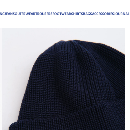
ING
JEANS
OUTERWEAR
TROUSERS
FOOTWEAR
SHIRTS
BAGS
ACCESSORIES
JOURNAL