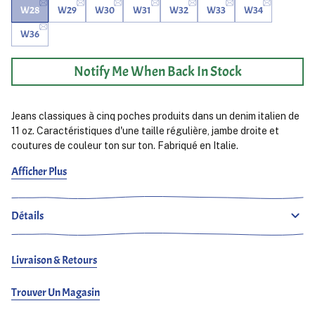
W28
W29
W30
W31
W32
W33
W34
W36
Notify Me When Back In Stock
Jeans classiques à cinq poches produits dans un denim italien de
11 oz. Caractéristiques d'une taille régulière, jambe droite et
coutures de couleur ton sur ton. Fabriqué en Italie.
Afficher Plus
Ludjero mesure 179 cm, de constitution mince et porte du 28.
Détails
Livraison & Retours
Trouver Un Magasin