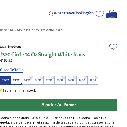
Home
J370 Circle 14 Oz Straight White Jeans
Japan Blue Jeans
J370 Circle 14 Oz Straight White Jeans
€183,95
Guide De Taille
28/32
29/32
30/32
31/32
32/32
33/32
34/32
36/32
38/32
Seulement
1
en stock
Ajouter Au Panier
Jeans blancs droits J370 Circle 14 Oz de Japan Blue Jeans. Il se situe
quelque part entre slim et relax. Il a de l'espace autour des cuisses et une
belle réduction du genou vers le bas. Le denim vintage selvage de poids