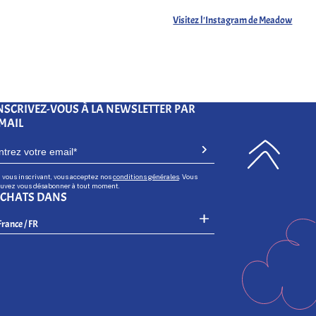
Visitez l'Instagram de Meadow
NSCRIVEZ-VOUS À LA NEWSLETTER PAR
MAIL
 vous inscrivant, vous acceptez nos
conditions générales
. Vous
uvez vous désabonner à tout moment.
CHATS DANS
Select Your Region:
France / FR