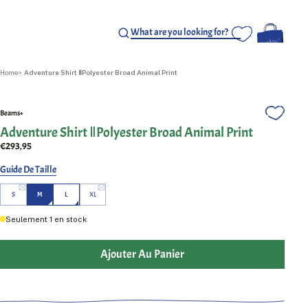
Home
Adventure Shirt ⅡPolyester Broad Animal Print
Beams+
Adventure Shirt ⅡPolyester Broad Animal Print
€293,95
Guide De Taille
S
M
L
XL
Seulement
1
en stock
Ajouter Au Panier
Libérez votre style audacieux avec la chemise Adventure Shirt II
Polyester à large imprimé animal de Beams Plus. Cette chemise
100% polyester, ornée d'un imprimé animal sur toute la surface,