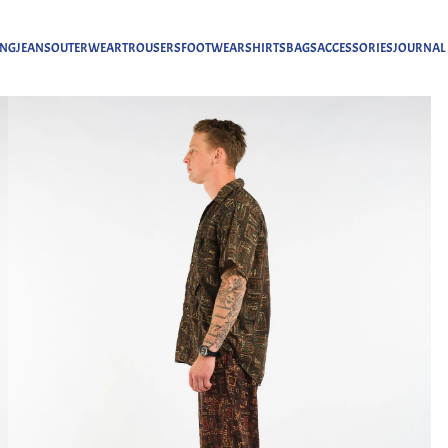
ING
JEANS
OUTERWEAR
TROUSERS
FOOTWEAR
SHIRTS
BAGS
ACCESSORIES
JOURNAL