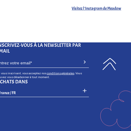
Visitez l'Instagram de Meadow
NSCRIVEZ-VOUS À LA NEWSLETTER PAR
MAIL
 vous inscrivant, vous acceptez nos
conditions générales
. Vous
uvez vous désabonner à tout moment.
CHATS DANS
Select Your Region:
France / FR