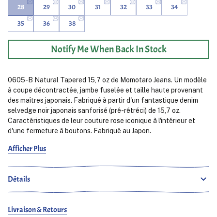
28
29
30
31
32
33
34
35
36
38
Notify Me When Back In Stock
0605-B Natural Tapered 15,7 oz de Momotaro Jeans. Un modèle
à coupe décontractée, jambe fuselée et taille haute provenant
des maîtres japonais. Fabriqué à partir d'un fantastique denim
selvedge noir japonais sanforisé (pré-rétréci) de 15,7 oz.
Caractéristiques de leur couture rose iconique à l'intérieur et
d'une fermeture à boutons. Fabriqué au Japon.
Afficher Plus
Tewolde mesure 179 cm et porte du 32.
Ludjero mesure 179 cm, de constitution mince et porte du 29.
Détails
Livraison & Retours