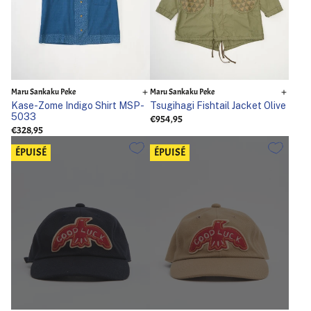
Maru Sankaku Peke
Maru Sankaku Peke
Kase-Zome Indigo Shirt MSP-
Tsugihagi Fishtail Jacket Olive
5033
€954,95
€328,95
ÉPUISÉ
ÉPUISÉ