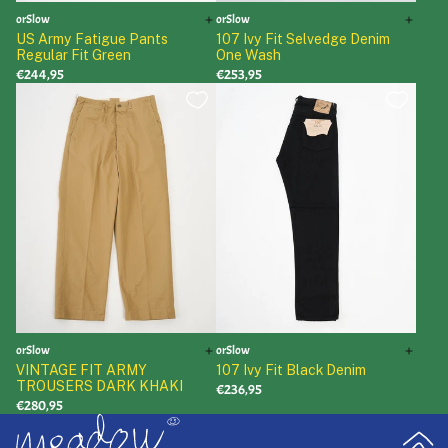
orSlow
orSlow
US Army Fatigue Pants
107 Ivy Fit Selvedge Denim
Regular Fit Green
One Wash
€244,95
€253,95
orSlow
orSlow
VINTAGE FIT ARMY
107 Ivy Fit Black Denim
TROUSERS DARK KHAKI
€236,95
€280,95