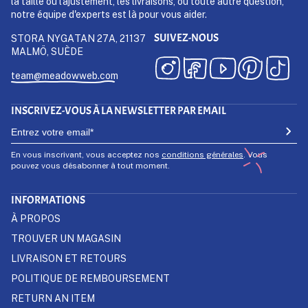
la taille ou l'ajustement, les livraisons, ou toute autre question,
notre équipe d'experts est là pour vous aider.
SUIVEZ-NOUS
STORA NYGATAN 27A, 21137
MALMÖ, SUÈDE
team@meadowweb.com
INSCRIVEZ-VOUS À LA NEWSLETTER PAR EMAIL
En vous inscrivant, vous acceptez nos
conditions générales
. Vous
pouvez vous désabonner à tout moment.
INFORMATIONS
À PROPOS
TROUVER UN MAGASIN
LIVRAISON ET RETOURS
POLITIQUE DE REMBOURSEMENT
RETURN AN ITEM